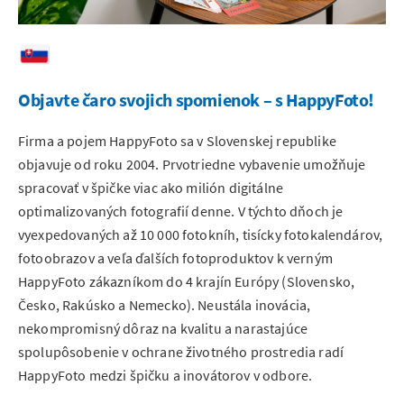
Objavte čaro svojich spomienok – s HappyFoto!
Firma a pojem HappyFoto sa v Slovenskej republike
objavuje od roku 2004. Prvotriedne vybavenie umožňuje
spracovať v špičke viac ako milión digitálne
optimalizovaných fotografií denne. V týchto dňoch je
vyexpedovaných až 10 000 fotokníh, tisícky fotokalendárov,
fotoobrazov a veľa ďalších fotoproduktov k verným
HappyFoto zákazníkom do 4 krajín Európy (Slovensko,
Česko, Rakúsko a Nemecko). Neustála inovácia,
nekompromisný dôraz na kvalitu a narastajúce
spolupôsobenie v ochrane životného prostredia radí
HappyFoto medzi špičku a inovátorov v odbore.