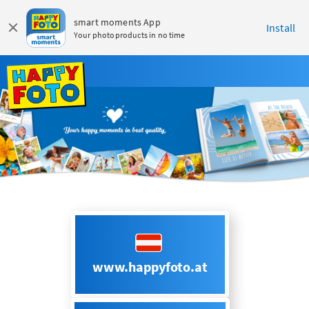
smart moments App
Install
Your photoproducts in no time
www.happyfoto.at